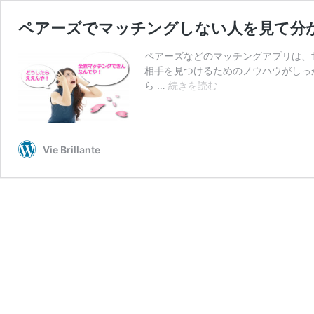
ペアーズでマッチングしない人を見て分
ペアーズなどのマッチングアプリは、世
相手を見つけるためのノウハウがしっ
ペ
ら …
続きを読む
ア
ー
ズ
で
Vie Brillante
マ
ッ
チ
ン
グ
し
な
い
人
を
見