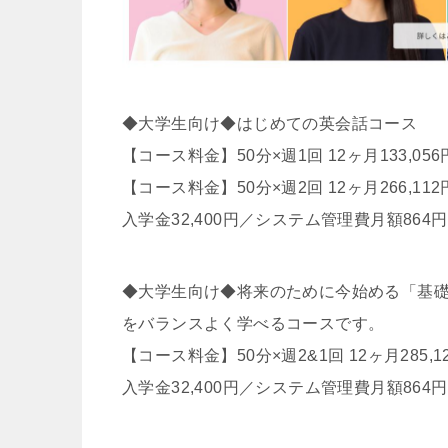
◆大学生向け◆はじめての英会話コース
【コース料金】50分×週1回 12ヶ月133,05
【コース料金】50分×週2回 12ヶ月266,11
入学金32,400円／システム管理費月額8
◆大学生向け◆将来のために今始める「基
をバランスよく学べるコースです。
【コース料金】50分×週2&1回 12ヶ月285,1
入学金32,400円／システム管理費月額8