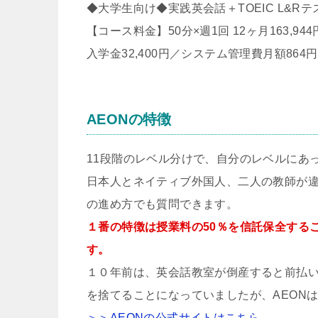
◆大学生向け◆実践英会話＋TOEIC L&R
【コース料金】50分×週1回 12ヶ月163,944
入学金32,400円／システム管理費月額8
AEONの特徴
11段階のレベル分けで、自分のレベルにあ
日本人とネイティブ外国人、二人の教師が
の進め方でも質問できます。
１番の特徴は授業料の50％を信託保全する
す。
１０年前は、英会話教室が倒産すると前払
を捨てることになっていましたが、AEON
＞＞AEONの公式サイトはこちら