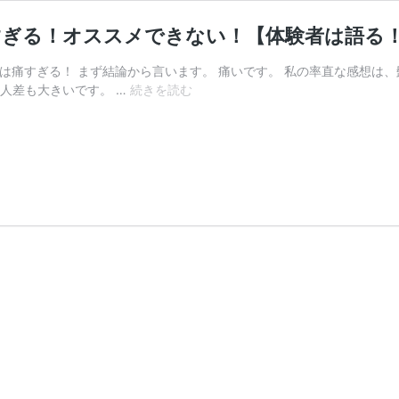
すぎる！オススメできない！【体験者は語る
は痛すぎる！ まず結論から言います。 痛いです。 私の率直な感想は
髭
人差も大きいです。 …
続きを読む
の
美
容
電
気
脱
毛
（ニ
ー
ド
ル
脱
毛）
は
痛
す