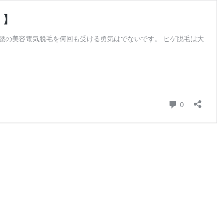
！】
、髭の美容電気脱毛を何回も受ける勇気はでないです。 ヒゲ脱毛は大
コメント
0