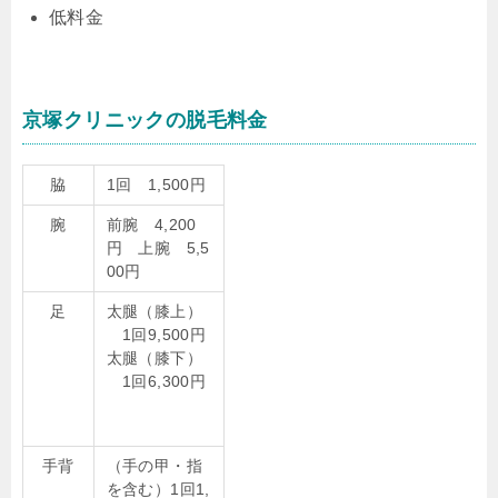
低料金
京塚クリニックの脱毛料金
脇
1回 1,500円
腕
前腕 4,200
円 上腕 5,5
00円
足
太腿（膝上）
1回9,500円
太腿（膝下）
1回6,300円
手背
（手の甲・指
を含む）1回1,