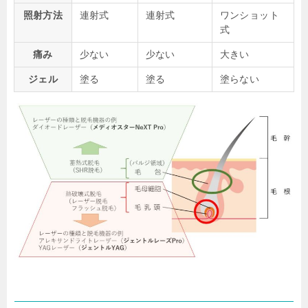
照射方法
連射式
連射式
ワンショット
式
痛み
少ない
少ない
大きい
ジェル
塗る
塗る
塗らない