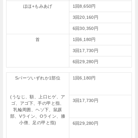
ほほ+もみあげ
1回8,650円
3回20,160円
6回30,350円
首
1回6,180円
3回17,730円
6回29,280円
Sパーツいずれか1部位
1回6,180円
(うなじ、額、上口ヒゲ、ア
3回17,730円
ゴ、アゴ下、手の甲と指、
乳輪周囲、ヘソ下、鼠蹊
部、Vライン、Oライン、膝
小僧、足の甲と指)
6回29,280円